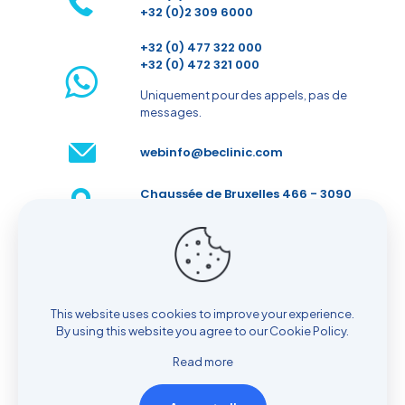
+32 (0)2 309 6000
+32 (0) 477 322 000
+32 (0) 472 321 000
Uniquement pour des appels, pas de
messages.
webinfo@beclinic.com
Chaussée de Bruxelles 466 - 3090
Overijse - Belgique
Prenez rendez-vous
This website uses cookies to improve your experience.
By using this website you agree to our
Cookie Policy
.
Read more
© 2026 BeClinic| All Rights Reserved |
Cookie policy
|
Privacy policy