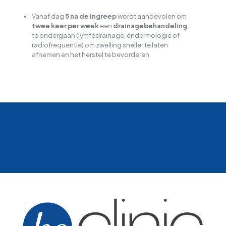
Vanaf dag
5 na de ingreep
wordt aanbevolen om
twee keer per week
een
drainagebehandeling
te ondergaan (lymfedrainage, endermologie of
radiofrequentie) om zwelling sneller te laten
afnemen en het herstel te bevorderen