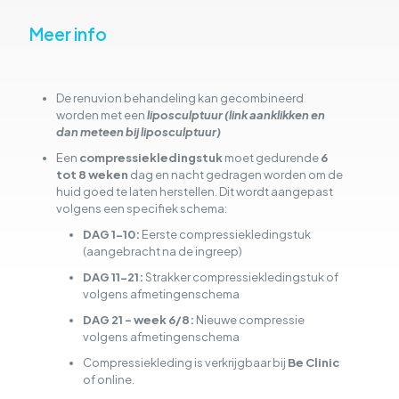
Meer info
De renuvion behandeling kan gecombineerd
worden met een
liposculptuur (link aanklikken en
dan meteen bij liposculptuur)
Een
compressiekledingstuk
moet gedurende
6
tot 8 weken
dag en nacht gedragen worden om de
huid goed te laten herstellen. Dit wordt aangepast
volgens een specifiek schema:
DAG 1-10:
Eerste compressiekledingstuk
(aangebracht na de ingreep)
DAG 11-21:
Strakker compressiekledingstuk of
volgens afmetingenschema
DAG 21 - week 6/8:
Nieuwe compressie
volgens afmetingenschema
Compressiekleding is verkrijgbaar bij
Be Clinic
of online.