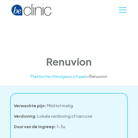
Renuvion
Plastische chirurgie
>
Lichaam
>
Renuvion
Verwachte pijn:
Mild tot matig
Verdoving:
Lokale verdoving of narcose
Duur van de ingreep:
1-3u