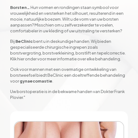
Borsten…
Hun vormen en rondingen staan symbool voor
vrouwelijkheid en versterken het silhouet, resulterend in een
mooie, natuurlijke boezem. Wilt u de vorm van uw borsten
aanpassen? Misschien om u zelfverzekerder te voelen,
comfortabeler in uw kleding of uw uitstraling te versterken?
Bij
BeClinic
bent u in deskundige handen. Wij bieden
gespecialiseerde chirurgische ingrepen zoals
borstvergroting, borstverkleining, borstlift en tepelcorrectie.
Klik hier onder voor meer informatie over elke behandeling.
Ook voor mannen met een overmatige ontwikkeling van
borstweefsel biedt BeClinic een doeltreffende behandeling
voor
gynaecomastie
.
Uw borstoperatie is in de bekwame handen van Dokter Frank
Plovier."