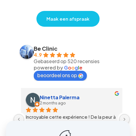
Maak een afspraak
Be Clinic
4.9
Gebaseerd op 520 recensies
powered by
G
o
o
g
l
e
beoordeel ons op
Irina Rodriguez Rodriguez
3 months ago
a peur à 
J' ai été opérée par le docteur Plovier en 
2009, il n' avait pas encore sa clinique mais 
ical de 
je suis ravie de l augmentation mammaire 