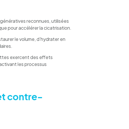
égénératives reconnues, utilisées
que pour accélérer la cicatrisation.
taurer le volume, d’hydrater en
aires.
ettes exercent des effets
activant les processus
et contre-