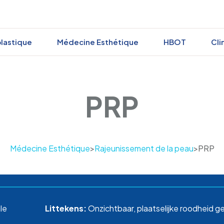
plastique
Médecine Esthétique
HBOT
Cli
PRP
Médecine Esthétique
>
Rajeunissement de la peau
>
PRP
le
Littekens:
Onzichtbaar, plaatselijke roodheid 