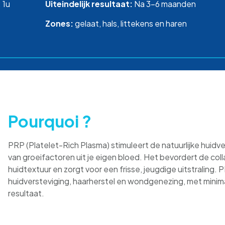
: 1u
Uiteindelijk resultaat:
Na 3-6 maanden
Zones:
gelaat, hals, littekens en haren
Pourquoi ?
PRP (Platelet-Rich Plasma) stimuleert de natuurlijke huidv
van groeifactoren uit je eigen bloed. Het bevordert de co
huidtextuur en zorgt voor een frisse, jeugdige uitstraling.
huidversteviging, haarherstel en wondgenezing, met minim
resultaat.