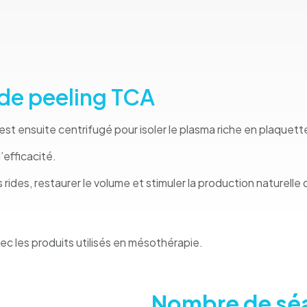
de peeling TCA
t ensuite centrifugé pour isoler le plasma riche en plaquett
’efficacité.
rides, restaurer le volume et stimuler la production naturelle 
c les produits utilisés en mésothérapie.
Nombre de séa