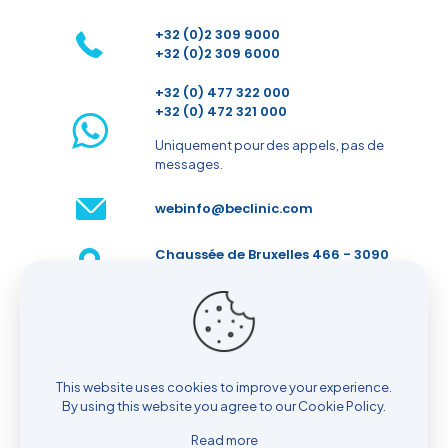
+32 (0)2 309 9000
+32 (0)2 309 6000
+32 (0) 477 322 000
+32 (0) 472 321 000
Uniquement pour des appels, pas de
messages.
webinfo@beclinic.com
Chaussée de Bruxelles 466 - 3090
Overijse - Belgique
Prenez rendez-vous
This website uses cookies to improve your experience.
By using this website you agree to our
Cookie Policy
.
Read more
© 2026 BeClinic| All Rights Reserved |
Cookie policy
|