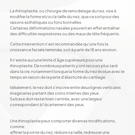
La rhinoplastie, ou chirurgie de remodelage du nez, vise à
modifier la forme et/ou la taille du nez, que ce soit pour des
raisons esthétiques ou fonctionnelles.
Certaines déformations nasales peuvent en effet entraîner
des difficultés respiratoires ou des maux de tête fréquents.
Cette intervention n’est recommandée qu’une fois la
croissance faciale terminée, soit à partir de 18 ans environ.
Il n’existe aucune limite d’âge supérieure pour une
rhinoplastie. De nombreux patients y ont recours plus tard
dans la vie, notamment lorsque la forme du nez évolue avec le
temps en raison de la perte d’élasticité du cartilage.
Idéalement, le nez doit s’inscrire entre deux lignes verticales
imaginaires partant des coins internes des yeux.
Sa base doit rester bien centrée, avec une largeur
correspondant à l’écartement des yeux.
Une rhinoplastie peut comporter diverses modifications,
comme :
affiner la pointe du nez, réduire sa taille, redresser une