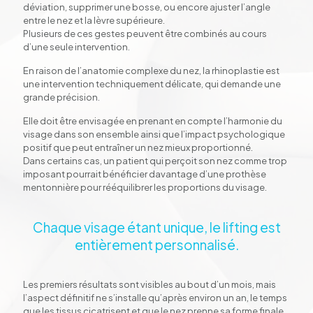
déviation, supprimer une bosse, ou encore ajuster l’angle
entre le nez et la lèvre supérieure.
Plusieurs de ces gestes peuvent être combinés au cours
d’une seule intervention.
En raison de l’anatomie complexe du nez, la rhinoplastie est
une intervention techniquement délicate, qui demande une
grande précision.
Elle doit être envisagée en prenant en compte l’harmonie du
visage dans son ensemble ainsi que l’impact psychologique
positif que peut entraîner un nez mieux proportionné.
Dans certains cas, un patient qui perçoit son nez comme trop
imposant pourrait bénéficier davantage d’une prothèse
mentonnière pour rééquilibrer les proportions du visage.
Chaque visage étant unique, le lifting est
entièrement personnalisé.
Les premiers résultats sont visibles au bout d’un mois, mais
l’aspect définitif ne s’installe qu’après environ un an, le temps
que les tissus cicatrisent et que le nez prenne sa forme finale.