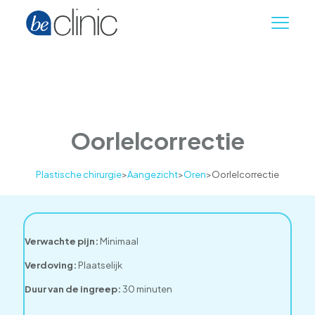
Oorlelcorrectie
Plastische chirurgie
>
Aangezicht
>
Oren
>
Oorlelcorrectie
Verwachte pijn:
Minimaal
Verdoving:
Plaatselijk
Duur van de ingreep:
30 minuten