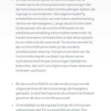
voeren spuit de chirurg eerst een oplossing in die
de hemostase bevordert (om bloedingen tijdens de
ingreep te verminderen). Vervolgens maakt hij
enkele kleine incisies van een halve centimeter lang
net boven de haargrens. Langs deze incisies trekt
hij de spieren die de voorhoofdrimpels en de
wenkbrauwverzakking veroorzaken weer strak. Hij
maakt eveneens het beenvlies onder deze spieren
los en trekt ook dit weer strak. Tenslotte vervlakt hij
de voorhoofdhuid en trekt zo de verzakte
wenkbrauwen weer op; het grootste deel van de
horizontale rimpels verdwijnt op deze manier.
Oplosbare hechtingen bevestigen tijdelijk het
beenvlies, dat zich vervolgens spontaan weer aan
het been vasthecht.
Als de voorhoofdslift zonder endoscopie wordt
uitgevoerd wordt de incisie langs de haargrens
gemaakt, zodat het haar later doorheen het litteken
groeit en dit dus onzichtbaar wordt.
Onmiddellijk na de ingreep brengt de chirurg een
verband aan dat 24 uur moet blijven zitten. Een