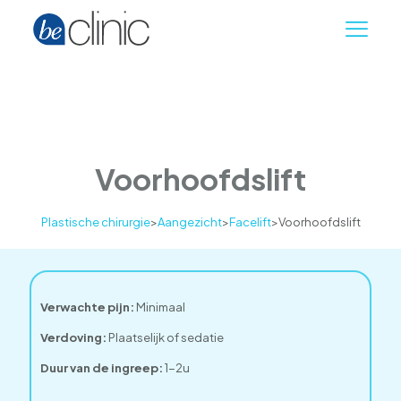
Voorhoofdslift
Plastische chirurgie
>
Aangezicht
>
Facelift
>
Voorhoofdslift
Verwachte pijn:
Minimaal
Verdoving:
Plaatselijk of sedatie
Duur van de ingreep:
1-2u