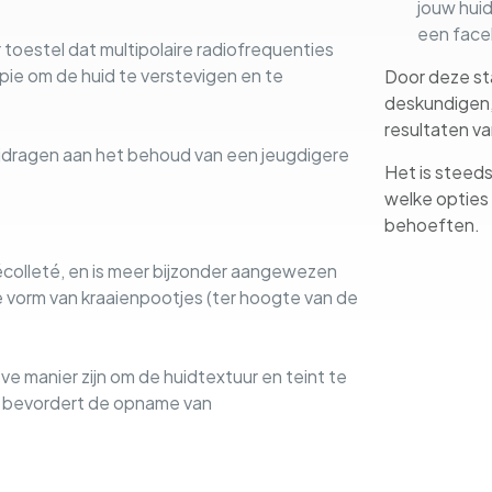
jouw hui
een facel
toestel dat multipolaire radiofrequenties
ie om de huid te verstevigen en te
Door deze st
deskundigen, 
resultaten va
ijdragen aan het behoud van een jeugdigere
Het is steeds
welke opties 
behoeften.
écolleté, en is meer bijzonder aangewezen
e vorm van kraaienpootjes (ter hoogte van de
e manier zijn om de huidtextuur en teint te
n bevordert de opname van