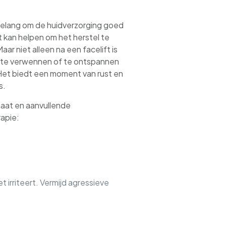
t belang om de huidverzorging goed
 kan helpen om het herstel te
ar niet alleen na een facelift is
lf te verwennen of te ontspannen
Het biedt een moment van rust en
s.
maat en aanvullende
apie:
t irriteert. Vermijd agressieve