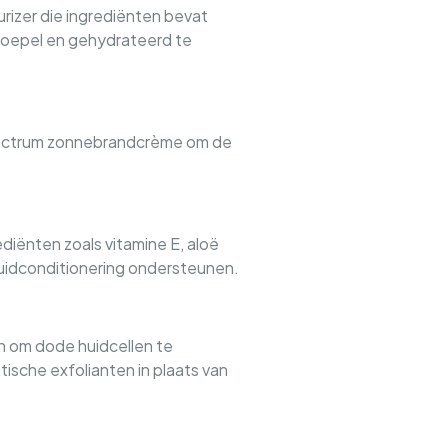
rizer die ingrediënten bevat
 soepel en gehydrateerd te
 spectrum zonnebrandcrème om de
iënten zoals vitamine E, aloë
uidconditionering ondersteunen.
n om dode huidcellen te
tische exfolianten in plaats van