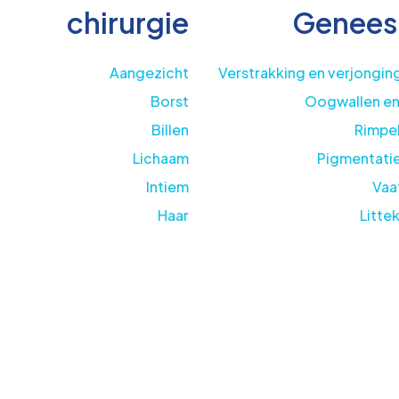
chirurgie
Genees
Aangezicht
Verstrakking en verjongin
Borst
Oogwallen en
Billen
Rimpel
Lichaam
Pigmentati
Intiem
Vaa
Haar
Litte