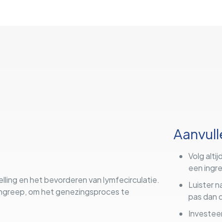
Aanvull
Volg alti
een ingr
lling en het bevorderen van lymfecirculatie.
Luister n
e ingreep, om het genezingsproces te
pas dan 
Investeer