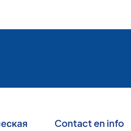
ческая
Contact en info