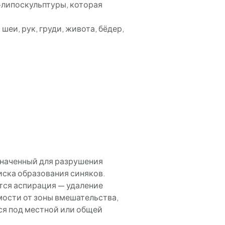
о-липоскульптуры, которая
еи, рук, груди, живота, бёдер,
значенный для разрушения
иска образования синяков.
тся аспирация — удаление
мости от зоны вмешательства,
тся под местной или общей