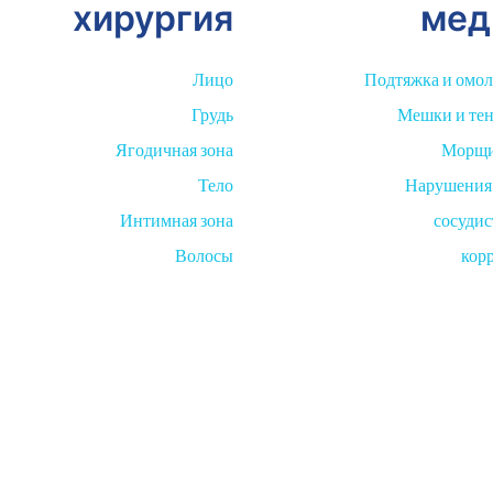
хирургия
мед
Лицо
Подтяжка и омо
Грудь
Мешки и тен
Ягодичная зона
Морщи
Тело
Нарушения
Интимная зона
сосуди
Волосы
кор