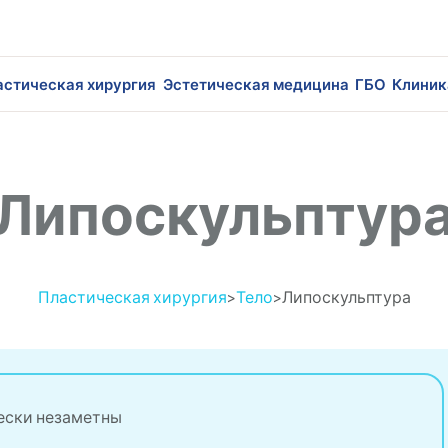
астическая хирургия
Эстетическая медицина
ГБО
Клиник
Липоскульптур
Пластическая хирургия
>
Тело
>
Липоскульптура
ески незаметны