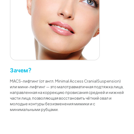
Зачем?
MACS-лифтинг (от англ. Minimal Access CranialSuspension)
или мини-лифтинг — это малотравматичная подтяжка лица,
направленная на коррекцию провисания средней и нижней
части лица, позволяющая восстановить чёткий овал и
молодые контуры без изменения мимики и с
минимальными рубцами.