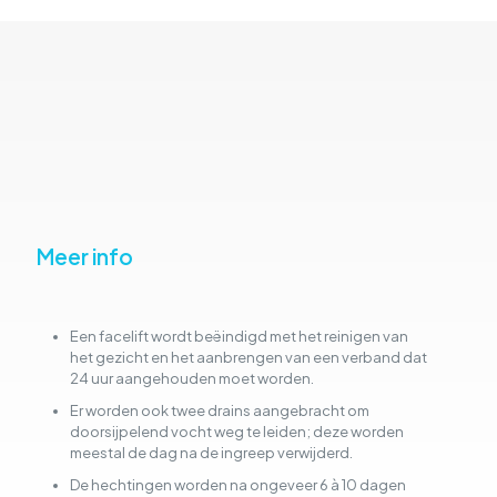
Meer info
Een facelift wordt beëindigd met het reinigen van
het gezicht en het aanbrengen van een verband dat
24 uur aangehouden moet worden.
Er worden ook twee drains aangebracht om
doorsijpelend vocht weg te leiden; deze worden
meestal de dag na de ingreep verwijderd.
De hechtingen worden na ongeveer 6 à 10 dagen