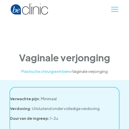
Vaginale verjonging
Plastische chirurgie
>
Intiem
>
Vaginale verjonging
Verwachte pijn:
Minimaal
Verdoving:
Uitsluitend onder volledige verdoving
Duur van de ingreep:
1-2u