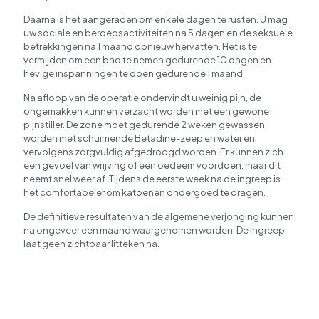
Daarna is het aangeraden om enkele dagen te rusten. U mag
uw sociale en beroepsactiviteiten na 5 dagen en de seksuele
betrekkingen na 1 maand opnieuw hervatten. Het is te
vermijden om een bad te nemen gedurende 10 dagen en
hevige inspanningen te doen gedurende 1 maand.
Na afloop van de operatie ondervindt u weinig pijn, de
ongemakken kunnen verzacht worden met een gewone
pijnstiller. De zone moet gedurende 2 weken gewassen
worden met schuimende Betadine-zeep en water en
vervolgens zorgvuldig afgedroogd worden. Er kunnen zich
een gevoel van wrijving of een oedeem voordoen, maar dit
neemt snel weer af. Tijdens de eerste week na de ingreep is
het comfortabeler om katoenen ondergoed te dragen.
De definitieve resultaten van de algemene verjonging kunnen
na ongeveer een maand waargenomen worden. De ingreep
laat geen zichtbaar litteken na.