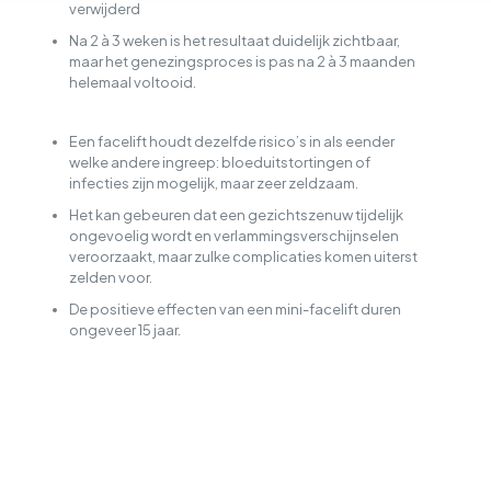
verwijderd
Na 2 à 3 weken is het resultaat duidelijk zichtbaar,
maar het genezingsproces is pas na 2 à 3 maanden
helemaal voltooid.
Een facelift houdt dezelfde risico’s in als eender
welke andere ingreep: bloeduitstortingen of
infecties zijn mogelijk, maar zeer zeldzaam.
Het kan gebeuren dat een gezichtszenuw tijdelijk
ongevoelig wordt en verlammingsverschijnselen
veroorzaakt, maar zulke complicaties komen uiterst
zelden voor.
De positieve effecten van een mini-facelift duren
ongeveer 15 jaar.