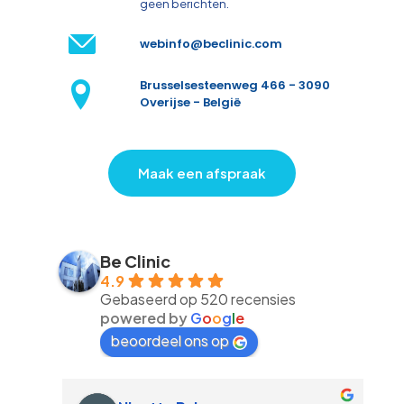
geen berichten.
webinfo@beclinic.com
Brusselsesteenweg 466 - 3090
Overijse - België
Maak een afspraak
Be Clinic
4.9
Gebaseerd op 520 recensies
powered by
G
o
o
g
l
e
beoordeel ons op