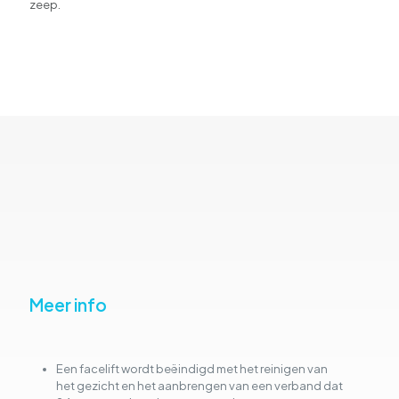
zeep.
Meer info
Een facelift wordt beëindigd met het reinigen van
het gezicht en het aanbrengen van een verband dat