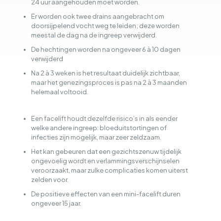
24 uur aangehouden moet worden.
Er worden ook twee drains aangebracht om
doorsijpelend vocht weg te leiden; deze worden
meestal de dag na de ingreep verwijderd.
De hechtingen worden na ongeveer 6 à 10 dagen
verwijderd
Na 2 à 3 weken is het resultaat duidelijk zichtbaar,
maar het genezingsproces is pas na 2 à 3 maanden
helemaal voltooid.
Een facelift houdt dezelfde risico’s in als eender
welke andere ingreep: bloeduitstortingen of
infecties zijn mogelijk, maar zeer zeldzaam.
Het kan gebeuren dat een gezichtszenuw tijdelijk
ongevoelig wordt en verlammingsverschijnselen
veroorzaakt, maar zulke complicaties komen uiterst
zelden voor.
De positieve effecten van een mini-facelift duren
ongeveer 15 jaar.