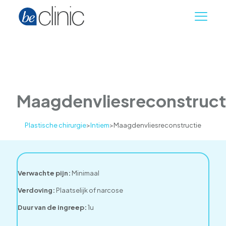
Maagdenvliesreconstruct
Plastische chirurgie
>
Intiem
>
Maagdenvliesreconstructie
Verwachte pijn:
Minimaal
Verdoving:
Plaatselijk of narcose
Duur van de ingreep:
1u